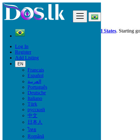
Find
Dos.lk is also available in your country:
United States
. Starting g
Log In
Brazil
Register
Furniture & Appliances
Add Listing
Furniture - Tableware
EN
Français
Condition
Español
العربية
Português
Deutsche
Furniture & Appliances
Italiano
Türk
Furniture - Tableware
русский
Antiques - Art - Decoration
中文
Appliances
日本人
Garden
ไทย
Toys - Games - Figurines
Wine & Gourmet - Recipes
Română