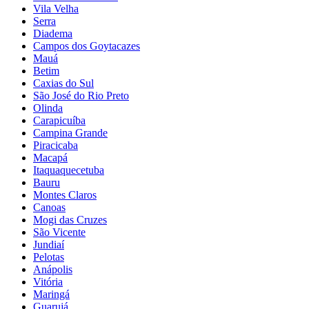
Vila Velha
Serra
Diadema
Campos dos Goytacazes
Mauá
Betim
Caxias do Sul
São José do Rio Preto
Olinda
Carapicuíba
Campina Grande
Piracicaba
Macapá
Itaquaquecetuba
Bauru
Montes Claros
Canoas
Mogi das Cruzes
São Vicente
Jundiaí
Pelotas
Anápolis
Vitória
Maringá
Guarujá