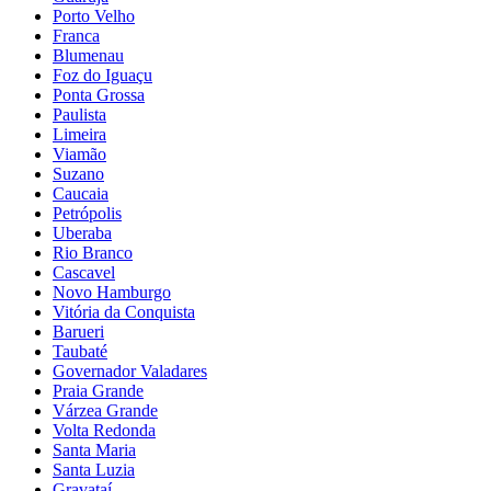
Porto Velho
Franca
Blumenau
Foz do Iguaçu
Ponta Grossa
Paulista
Limeira
Viamão
Suzano
Caucaia
Petrópolis
Uberaba
Rio Branco
Cascavel
Novo Hamburgo
Vitória da Conquista
Barueri
Taubaté
Governador Valadares
Praia Grande
Várzea Grande
Volta Redonda
Santa Maria
Santa Luzia
Gravataí