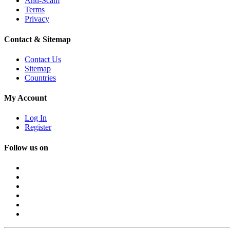
Anti-Scam
Terms
Privacy
Contact & Sitemap
Contact Us
Sitemap
Countries
My Account
Log In
Register
Follow us on