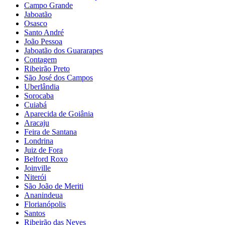
Campo Grande
Jaboatão
Osasco
Santo André
João Pessoa
Jaboatão dos Guararapes
Contagem
Ribeirão Preto
São José dos Campos
Uberlândia
Sorocaba
Cuiabá
Aparecida de Goiânia
Aracaju
Feira de Santana
Londrina
Juiz de Fora
Belford Roxo
Joinville
Niterói
São João de Meriti
Ananindeua
Florianópolis
Santos
Ribeirão das Neves