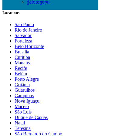
ქართული
Locations
São Paulo
Rio de Janeiro
Salvador
Fortaleza
Belo Horizonte
Brasília
Curitiba
Manaus
Recife
Belém
Porto Alegre
Goiânia
Guarulhos
Campinas
Nova Iguaçu
Maceió
São Luís
Duque de Caxias
Natal
Teresina
São Bernardo do Campo